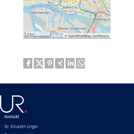
2 km
© OpenStreetMap contributors
Kontakt
Dr. Elisabth Unger