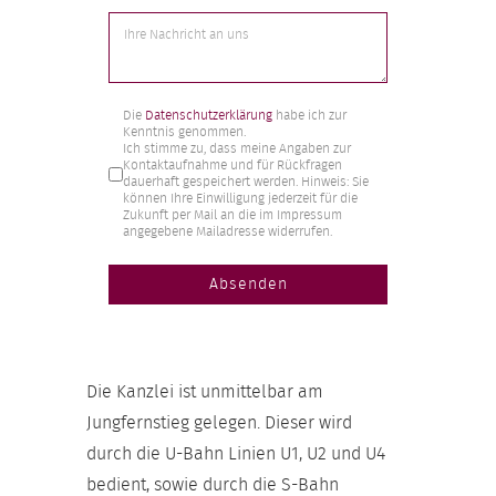
Markierungsfelder
*
Die
Datenschutzerklärung
habe ich zur
Kenntnis genommen.
Ich stimme zu, dass meine Angaben zur
Kontaktaufnahme und für Rückfragen
dauerhaft gespeichert werden. Hinweis: Sie
können Ihre Einwilligung jederzeit für die
Zukunft per Mail an die im Impressum
angegebene Mailadresse widerrufen.
Absenden
Die Kanzlei ist unmittelbar am
Jungfernstieg gelegen. Dieser wird
durch die U-Bahn Linien U1, U2 und U4
bedient, sowie durch die S-Bahn