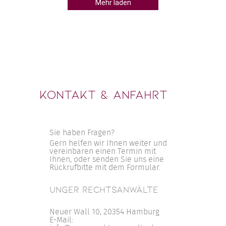
Mehr laden
ckt hat 
und ruhige
ie sich 
mich gemac
ir alles 
Bauchgefüh
l 
enttäuscht
ären. Ich 
ganzen Pro
rtraut 
mich stets
r gut 
gefühlt. A
.

verlief stet
ohl als 
s Frau 
Kontakt & Anfahrt
Sie haben Fragen?
Gern helfen wir Ihnen weiter und
vereinbaren einen Termin mit
Ihnen, oder senden Sie uns eine
Rückrufbitte mit dem Formular.
UNGER RECHTSANWÄLTE
Neuer Wall 10, 20354 Hamburg
E-Mail: