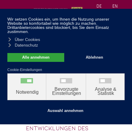
DE
EN
≡
040 30 99 71 55
Startseite
//
Blog
//
TV Interview zu den
familienrechtlichen Aspekten der
mutmaßlich neuen Entwicklungen
des Falles Block
TV Interview zu den
familienrechtlichen
Aspekten der
mutmaßlich neuen
Entwicklungen des