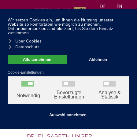
DE
EN
≡
040 30 99 71 55
Startseite
//
Team
Dr. Elisabeth Unger