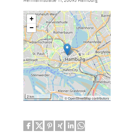
Hermannstraße 11, 20095 Hamburg
+
−
2 km
© OpenStreetMap contributors