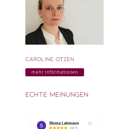
Caroline Otzen
mehr Informationen
Echte Meinungen
Shima Lehmann
Phi
or 6
vor 9