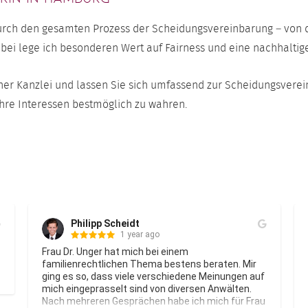
durch den gesamten Prozess der Scheidungsvereinbarung – von de
ei lege ich besonderen Wert auf Fairness und eine nachhaltige
ner Kanzlei und lassen Sie sich umfassend zur Scheidungsverei
Ihre Interessen bestmöglich zu wahren.
Hubertus Melsheimer
go
1 year ago
ei einem 
Frau Dr. Unger hat mich vom erste
a bestens beraten. Mir 
beeindruckt und überzeugt. Ihr se
erschiedene Meinungen auf 
Fachwissen, gepaart mit einem ch
von diversen Anwälten. 
Auftreten, haben mein Anliegen juri
n habe ich mich für Frau 
zu einem erfolgreichen Ergebnis ge