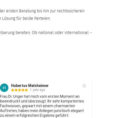
r ersten Beratung bis hin zur rechtssicheren
 Lösung für beide Parteien.
nbarung beraten. Ob national oder international –
Marion Mittag
2 years ago
n Moment an 
Frau Dr. Unger verfügt über eine enorme 
hr kompetentes 
Kompetenz, gepaart mit Sachlichkeit und gu
armanten 
Rhetorik. Ihr Fähigkeit aufmerksam zu zu hör
stisch elegant 
ergänzt weiter diese Voraussetzungen, "ihren
führt.
gut und zielführend zu vertreten. Insbesonde