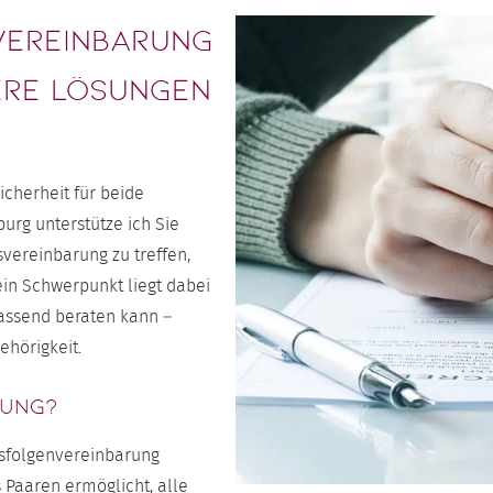
vereinbarung
ere Lösungen
icherheit für beide
urg unterstütze ich Sie
svereinbarung zu treffen,
ein Schwerpunkt liegt dabei
fassend beraten kann –
hörigkeit.
rung?
gsfolgenvereinbarung
s Paaren ermöglicht, alle