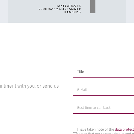
ntment with you, or send us
Markierungsfelder
I have taken note of the
data protect