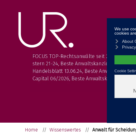
Fields of
Home
//
Wissenswertes
//
Anwalt für Scheidu