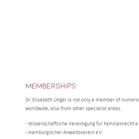
Dr. Unger entschieden, da
Show More
professionellen und ruhig
gemacht hat. Dieses Bauc
enttäuscht. Durch den ga
mich stets gut betreut ge
Abrechnung verlief stets 
MEMBERSHIPS
Dr. Elisabeth Unger is not only a member of numerou
worldwide, also from other specialist areas.
• Wissenschaftliche Vereinigung für Familienrecht e.
• Hamburgischer Anwaltsverein e.V.