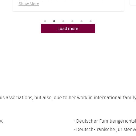
 sie einen souveränen, 
en Eindruck auf mich 
hgefühl hat mich nicht 
nzen Prozess habe ich 
fühlt. Auch die 
Load more
fair.
s associations, but also, due to her work in international fami
V.
• Deutscher Familiengerichtst
• Deutsch-Iranische Juristen